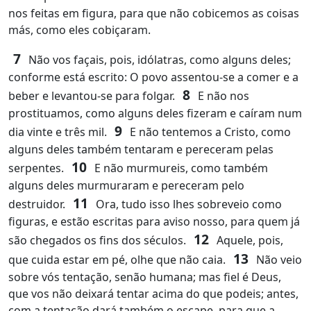
nos feitas em figura, para que não cobicemos as coisas
más, como eles cobiçaram.
7
Não vos façais, pois, idólatras, como alguns deles;
conforme está escrito: O povo assentou-se a comer e a
8
beber e levantou-se para folgar.
E não nos
prostituamos, como alguns deles fizeram e caíram num
9
dia vinte e três mil.
E não tentemos a Cristo, como
alguns deles também tentaram e pereceram pelas
10
serpentes.
E não murmureis, como também
alguns deles murmuraram e pereceram pelo
11
destruidor.
Ora, tudo isso lhes sobreveio como
figuras, e estão escritas para aviso nosso, para quem já
12
são chegados os fins dos séculos.
Aquele, pois,
13
que cuida estar em pé, olhe que não caia.
Não veio
sobre vós tentação, senão humana; mas fiel é Deus,
que vos não deixará tentar acima do que podeis; antes,
com a tentação dará também o escape, para que a