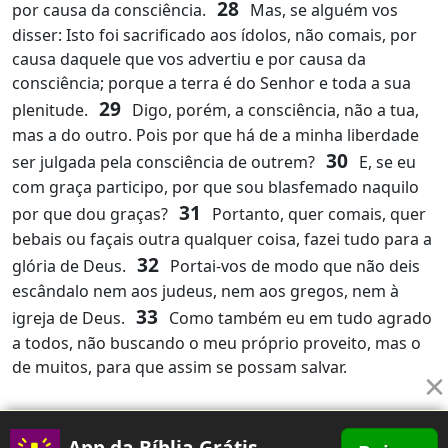
28
por causa da consciência.
Mas, se alguém vos
disser: Isto foi sacrificado aos ídolos, não comais, por
causa daquele que vos advertiu e por causa da
consciência; porque a terra é do Senhor e toda a sua
29
plenitude.
Digo, porém, a consciência, não a tua,
mas a do outro. Pois por que há de a minha liberdade
30
ser julgada pela consciência de outrem?
E, se eu
com graça participo, por que sou blasfemado naquilo
31
por que dou graças?
Portanto, quer comais, quer
bebais ou façais outra qualquer coisa, fazei tudo para a
32
glória de Deus.
Portai-vos de modo que não deis
escândalo nem aos judeus, nem aos gregos, nem à
33
igreja de Deus.
Como também eu em tudo agrado
a todos, não buscando o meu próprio proveito, mas o
de muitos, para que assim se possam salvar.
×
App da Bíblia Grátis