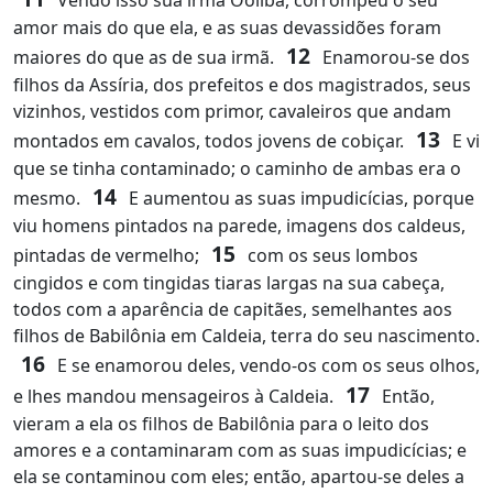
Vendo isso sua irmã Oolibá, corrompeu o seu
amor mais do que ela, e as suas devassidões foram
12
maiores do que as de sua irmã.
Enamorou-se dos
filhos da Assíria, dos prefeitos e dos magistrados, seus
vizinhos, vestidos com primor, cavaleiros que andam
13
montados em cavalos, todos jovens de cobiçar.
E vi
que se tinha contaminado; o caminho de ambas era o
14
mesmo.
E aumentou as suas impudicícias, porque
viu homens pintados na parede, imagens dos caldeus,
15
pintadas de vermelho;
com os seus lombos
cingidos e com tingidas tiaras largas na sua cabeça,
todos com a aparência de capitães, semelhantes aos
filhos de Babilônia em Caldeia, terra do seu nascimento.
16
E se enamorou deles, vendo-os com os seus olhos,
17
e lhes mandou mensageiros à Caldeia.
Então,
vieram a ela os filhos de Babilônia para o leito dos
amores e a contaminaram com as suas impudicícias; e
ela se contaminou com eles; então, apartou-se deles a