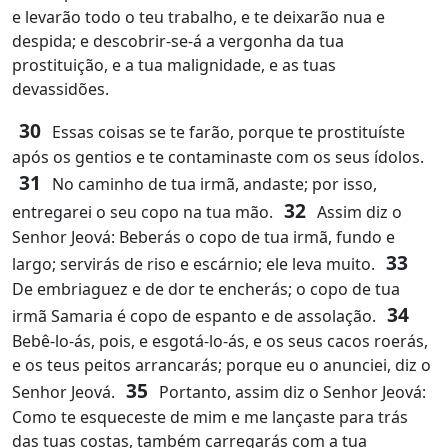
e levarão todo o teu trabalho, e te deixarão nua e
despida; e descobrir-se-á a vergonha da tua
prostituição, e a tua malignidade, e as tuas
devassidões.
30
Essas coisas se te farão, porque te prostituíste
após os gentios e te contaminaste com os seus ídolos.
31
No caminho de tua irmã, andaste; por isso,
32
entregarei o seu copo na tua mão.
Assim diz o
Senhor Jeová: Beberás o copo de tua irmã, fundo e
33
largo; servirás de riso e escárnio; ele leva muito.
De embriaguez e de dor te encherás; o copo de tua
34
irmã Samaria é copo de espanto e de assolação.
Bebê-lo-ás, pois, e esgotá-lo-ás, e os seus cacos roerás,
e os teus peitos arrancarás; porque eu o anunciei, diz o
35
Senhor Jeová.
Portanto, assim diz o Senhor Jeová:
Como te esqueceste de mim e me lançaste para trás
das tuas costas, também carregarás com a tua