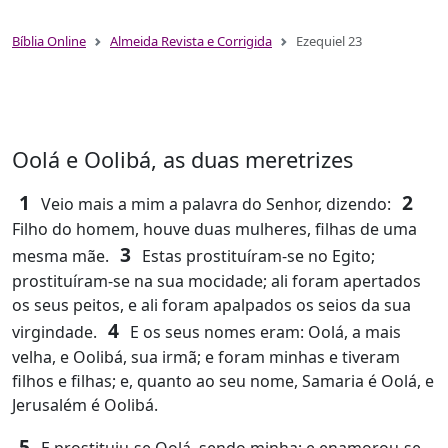
Bíblia Online
Almeida Revista e Corrigida
Ezequiel 23
Oolá e Oolibá, as duas meretrizes
1
2
Veio mais a mim a palavra do Senhor, dizendo:
Filho do homem, houve duas mulheres, filhas de uma
3
mesma mãe.
Estas prostituíram-se no Egito;
prostituíram-se na sua mocidade; ali foram apertados
os seus peitos, e ali foram apalpados os seios da sua
4
virgindade.
E os seus nomes eram: Oolá, a mais
velha, e Oolibá, sua irmã; e foram minhas e tiveram
filhos e filhas; e, quanto ao seu nome, Samaria é Oolá, e
Jerusalém é Oolibá.
5