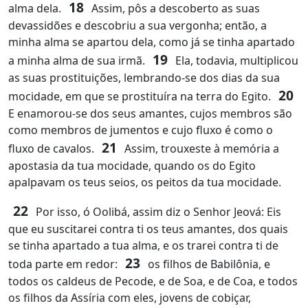
18
alma dela.
Assim, pôs a descoberto as suas
devassidões e descobriu a sua vergonha; então, a
minha alma se apartou dela, como já se tinha apartado
19
a minha alma de sua irmã.
Ela, todavia, multiplicou
as suas prostituições, lembrando-se dos dias da sua
20
mocidade, em que se prostituíra na terra do Egito.
E enamorou-se dos seus amantes, cujos membros são
como membros de jumentos e cujo fluxo é como o
21
fluxo de cavalos.
Assim, trouxeste à memória a
apostasia da tua mocidade, quando os do Egito
apalpavam os teus seios, os peitos da tua mocidade.
22
Por isso, ó Oolibá, assim diz o Senhor Jeová: Eis
que eu suscitarei contra ti os teus amantes, dos quais
se tinha apartado a tua alma, e os trarei contra ti de
23
toda parte em redor:
os filhos de Babilônia, e
todos os caldeus de Pecode, e de Soa, e de Coa, e todos
os filhos da Assíria com eles, jovens de cobiçar,