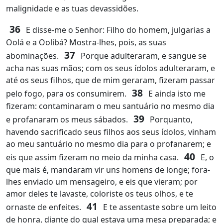
malignidade e as tuas devassidões.
36
E disse-me o Senhor: Filho do homem, julgarias a
Oolá e a Oolibá? Mostra-lhes, pois, as suas
37
abominações.
Porque adulteraram, e sangue se
acha nas suas mãos; com os seus ídolos adulteraram, e
até os seus filhos, que de mim geraram, fizeram passar
38
pelo fogo, para os consumirem.
E ainda isto me
fizeram: contaminaram o meu santuário no mesmo dia
39
e profanaram os meus sábados.
Porquanto,
havendo sacrificado seus filhos aos seus ídolos, vinham
ao meu santuário no mesmo dia para o profanarem; e
40
eis que assim fizeram no meio da minha casa.
E, o
que mais é, mandaram vir uns homens de longe; fora-
lhes enviado um mensageiro, e eis que vieram; por
amor deles te lavaste, coloriste os teus olhos, e te
41
ornaste de enfeites.
E te assentaste sobre um leito
de honra, diante do qual estava uma mesa preparada; e