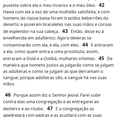
42
puseste sobre ela o meu incenso e o meu óleo.
Havia com ela a voz de uma multidão satisfeita, e com
homens de classe baixa foram trazidos beberrões do
deserto; e puseram braceletes nas suas mãos e coroas
43
de esplendor na sua cabeça.
Então, disse eu à
envelhecida em adultérios: Agora deveras se
44
contaminarão com ela, e ela, com eles.
E entraram
a ela, como quem entra a uma prostituta; assim,
45
entraram a Oolá e a Oolibá, mulheres infames.
De
maneira que homens justos as julgarão como se julgam
as adúlteras e como se julgam as que derramam o
sangue; porque adúlteras são, e sangue há nas suas
mãos.
46
Porque assim diz o Senhor Jeová: Farei subir
contra elas uma congregação e as entregarei ao
47
desterro e ao roubo.
E a congregação as
apedrejará com pedras e as acutilará com as suas