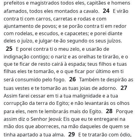
prefeitos e magistrados todos eles, capitães e homens
24
afamados, todos eles montados a cavalo.
E virão
contra ti com carros, carretas e rodas e com
ajuntamento de povos; e se porão contra ti em redor
com rodelas, e escudos, e capacetes; e porei diante
deles o juízo, e julgar-te-ão segundo os seus juízos.
25
E porei contra ti o meu zelo, e usarão de
indignação contigo; o nariz e as orelhas te tirarão, e o
que te ficar de resto cairá à espada; teus filhos e tuas
filhas eles te tomarão, e o que ficar por último em ti
26
será consumido pelo fogo.
Também te despirão as
27
tuas vestes e te tomarão as tuas joias de adorno.
Assim farei cessar em ti a tua malignidade e a tua
corrupção da terra do Egito; e não levantarás os olhos
28
para eles, nem te lembrarás mais do Egito.
Porque
assim diz o Senhor Jeová: Eis que eu te entregarei na
mão dos que aborreces, na mão daqueles de quem se
29
tinha apartado a tua alma.
E te tratarão com ódio,