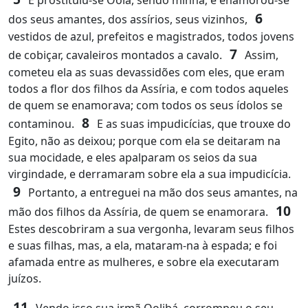
E prostituiu-se Oolá, sendo minha; e enamorou-se
6
dos seus amantes, dos assírios, seus vizinhos,
vestidos de azul, prefeitos e magistrados, todos jovens
7
de cobiçar, cavaleiros montados a cavalo.
Assim,
cometeu ela as suas devassidões com eles, que eram
todos a flor dos filhos da Assíria, e com todos aqueles
de quem se enamorava; com todos os seus ídolos se
8
contaminou.
E as suas impudicícias, que trouxe do
Egito, não as deixou; porque com ela se deitaram na
sua mocidade, e eles apalparam os seios da sua
virgindade, e derramaram sobre ela a sua impudicícia.
9
Portanto, a entreguei na mão dos seus amantes, na
10
mão dos filhos da Assíria, de quem se enamorara.
Estes descobriram a sua vergonha, levaram seus filhos
e suas filhas, mas, a ela, mataram-na à espada; e foi
afamada entre as mulheres, e sobre ela executaram
juízos.
11