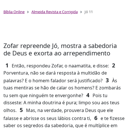
Bíblia Online
Almeida Revista e Corrigida
Jó 11
Zofar repreende Jó, mostra a sabedoria
de Deus e exorta ao arrependimento
1
2
Então, respondeu Zofar, o naamatita, e disse:
Porventura, não se dará resposta à multidão de
3
palavras? E o homem falador será justificado?
Às
tuas mentiras se hão de calar os homens? E zombarás
4
tu sem que ninguém te envergonhe?
Pois tu
disseste: A minha doutrina é pura; limpo sou aos teus
5
olhos.
Mas, na verdade, prouvera Deus que ele
6
falasse e abrisse os seus lábios contra ti,
e te fizesse
saber os segredos da sabedoria, que é multíplice em