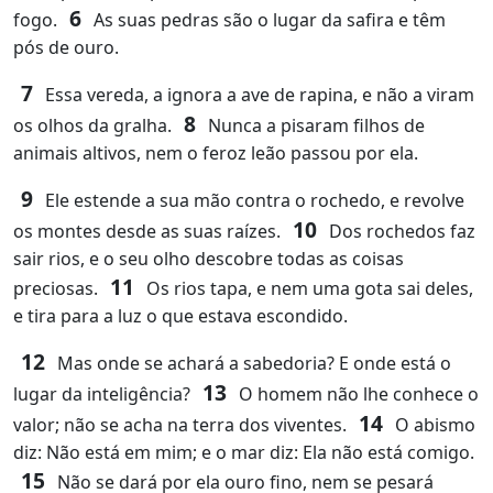
6
fogo.
As suas pedras são o lugar da safira e têm
pós de ouro.
7
Essa vereda, a ignora a ave de rapina, e não a viram
8
os olhos da gralha.
Nunca a pisaram filhos de
animais altivos, nem o feroz leão passou por ela.
9
Ele estende a sua mão contra o rochedo, e revolve
10
os montes desde as suas raízes.
Dos rochedos faz
sair rios, e o seu olho descobre todas as coisas
11
preciosas.
Os rios tapa, e nem uma gota sai deles,
e tira para a luz o que estava escondido.
12
Mas onde se achará a sabedoria? E onde está o
13
lugar da inteligência?
O homem não lhe conhece o
14
valor; não se acha na terra dos viventes.
O abismo
diz: Não está em mim; e o mar diz: Ela não está comigo.
15
Não se dará por ela ouro fino, nem se pesará