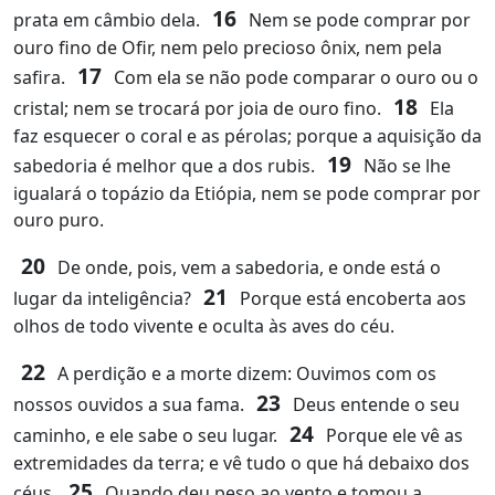
16
prata em câmbio dela.
Nem se pode comprar por
ouro fino de Ofir, nem pelo precioso ônix, nem pela
17
safira.
Com ela se não pode comparar o ouro ou o
18
cristal; nem se trocará por joia de ouro fino.
Ela
faz esquecer o coral e as pérolas; porque a aquisição da
19
sabedoria é melhor que a dos rubis.
Não se lhe
igualará o topázio da Etiópia, nem se pode comprar por
ouro puro.
20
De onde, pois, vem a sabedoria, e onde está o
21
lugar da inteligência?
Porque está encoberta aos
olhos de todo vivente e oculta às aves do céu.
22
A perdição e a morte dizem: Ouvimos com os
23
nossos ouvidos a sua fama.
Deus entende o seu
24
caminho, e ele sabe o seu lugar.
Porque ele vê as
extremidades da terra; e vê tudo o que há debaixo dos
25
céus.
Quando deu peso ao vento e tomou a