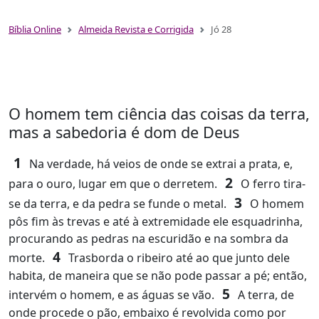
Bíblia Online
Almeida Revista e Corrigida
Jó 28
O homem tem ciência das coisas da terra,
mas a sabedoria é dom de Deus
1
Na verdade, há veios de onde se extrai a prata, e,
2
para o ouro, lugar em que o derretem.
O ferro tira-
3
se da terra, e da pedra se funde o metal.
O homem
pôs fim às trevas e até à extremidade ele esquadrinha,
procurando as pedras na escuridão e na sombra da
4
morte.
Trasborda o ribeiro até ao que junto dele
habita, de maneira que se não pode passar a pé; então,
5
intervém o homem, e as águas se vão.
A terra, de
onde procede o pão, embaixo é revolvida como por