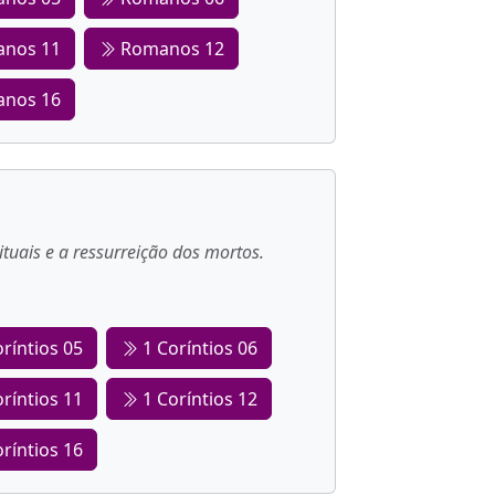
nos 11
Romanos 12
nos 16
ituais e a ressurreição dos mortos.
ríntios 05
1 Coríntios 06
ríntios 11
1 Coríntios 12
ríntios 16