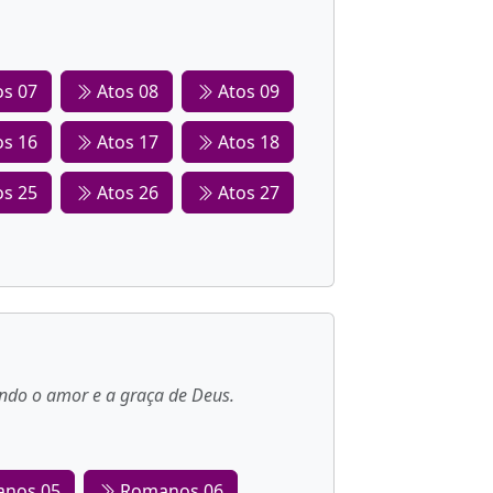
s 07
Atos 08
Atos 09
s 16
Atos 17
Atos 18
s 25
Atos 26
Atos 27
ando o amor e a graça de Deus.
nos 05
Romanos 06