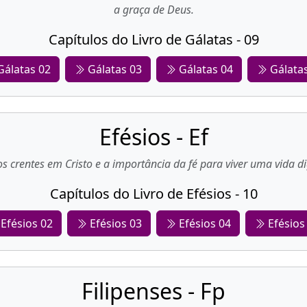
a graça de Deus.
Capítulos do Livro de Gálatas - 09
álatas 02
Gálatas 03
Gálatas 04
Gálata
Efésios - Ef
os crentes em Cristo e a importância da fé para viver uma vida
Capítulos do Livro de Efésios - 10
Efésios 02
Efésios 03
Efésios 04
Efésios
Filipenses - Fp