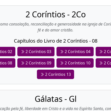
2 Coríntios - 2Co
como consolação, reconciliação e generosidade na igreja de Cor
fé e do amor cristão.
Capítulos do Livro de 2 Coríntios - 08
tios 02
2 Coríntios 03
2 Coríntios 04
2 Co
tios 08
2 Coríntios 09
2 Coríntios 10
2 Co
2 Coríntios 13
Gálatas - Gl
ficação pela fé, liberdade em Cristo e a vida no Espírito Santo, 