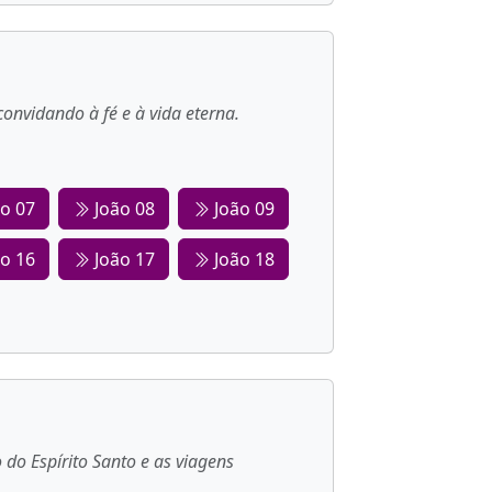
onvidando à fé e à vida eterna.
o 07
João 08
João 09
o 16
João 17
João 18
do Espírito Santo e as viagens