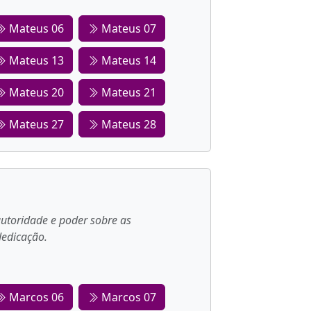
Mateus 06
Mateus 07
Mateus 13
Mateus 14
Mateus 20
Mateus 21
Mateus 27
Mateus 28
autoridade e poder sobre as
dedicação.
Marcos 06
Marcos 07