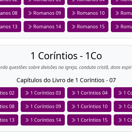
anos 08
Romanos 09
Romanos 10
Roma
anos 13
Romanos 14
Romanos 15
Roma
1 Coríntios - 1Co
rda questões sobre divisões na igreja, conduta cristã, dons espir
Capítulos do Livro de 1 Coríntios - 07
tios 02
1 Coríntios 03
1 Coríntios 04
1 Co
tios 08
1 Coríntios 09
1 Coríntios 10
1 Co
tios 13
1 Coríntios 14
1 Coríntios 15
1 Co