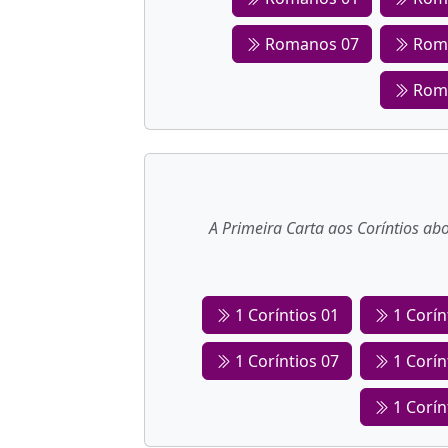
Romanos 07
Rom
Rom
A Primeira Carta aos Coríntios abo
1 Coríntios 01
1 Corín
1 Coríntios 07
1 Corín
1 Corín