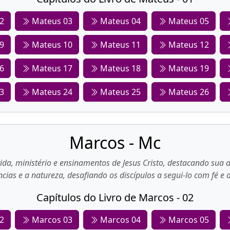
2
Mateus 03
Mateus 04
Mateus 05
9
Mateus 10
Mateus 11
Mateus 12
6
Mateus 17
Mateus 18
Mateus 19
3
Mateus 24
Mateus 25
Mateus 26
Marcos - Mc
vida, ministério e ensinamentos de Jesus Cristo, destacando sua 
ncias e a natureza, desafiando os discípulos a segui-lo com fé e 
Capítulos do Livro de Marcos - 02
2
Marcos 03
Marcos 04
Marcos 05