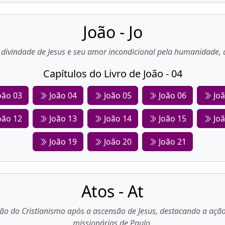
João - Jo
divindade de Jesus e seu amor incondicional pela humanidade, c
Capítulos do Livro de João - 04
oão 03
João 04
João 05
João 06
Joã
oão 12
João 13
João 14
João 15
Joã
João 19
João 20
João 21
Atos - At
são do Cristianismo após a ascensão de Jesus, destacando a ação 
missionárias de Paulo.