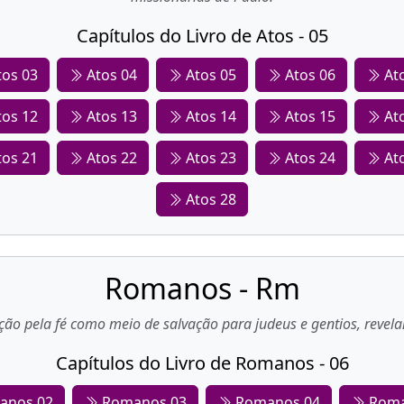
Capítulos do Livro de Atos - 05
os 03
Atos 04
Atos 05
Atos 06
Ato
os 12
Atos 13
Atos 14
Atos 15
Ato
os 21
Atos 22
Atos 23
Atos 24
Ato
Atos 28
Romanos - Rm
ção pela fé como meio de salvação para judeus e gentios, revel
Capítulos do Livro de Romanos - 06
anos 02
Romanos 03
Romanos 04
Roma