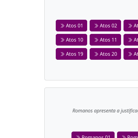
Atos 01
Atos 02
At
Atos 10
Atos 11
At
Atos 19
Atos 20
At
Romanos apresenta a justifica
Romanos 01
Rom