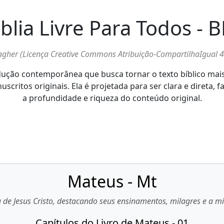
iblia Livre Para Todos - B
lagher (Licença Creative Commons Atribuição-CompartilhaIgual 
adução contemporânea que busca tornar o texto bíblico mais 
ritos originais. Ela é projetada para ser clara e direta, f
a profundidade e riqueza do conteúdo original.
Mateus - Mt
a de Jesus Cristo, destacando seus ensinamentos, milagres e a 
Capítulos do Livro de Mateus - 01