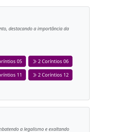
into, destacando a importância da
ríntios 05
2 Coríntios 06
ríntios 11
2 Coríntios 12
combatendo a legalismo e exaltando