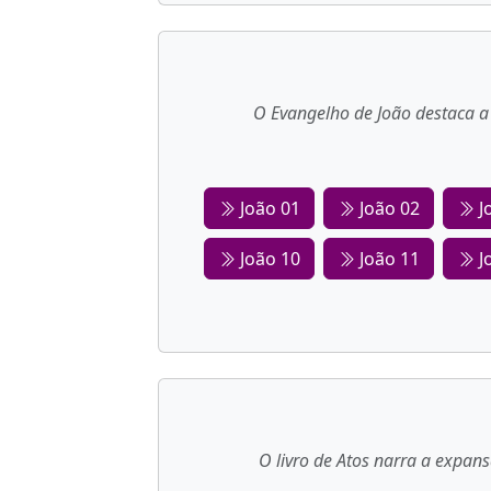
O Evangelho de João destaca a 
João 01
João 02
J
João 10
João 11
J
O livro de Atos narra a expan