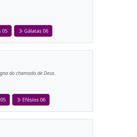
s 05
Gálatas 06
 digna do chamado de Deus.
 05
Efésios 06