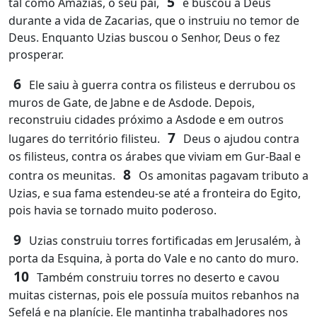
5
tal como Amazias, o seu pai,
e buscou a Deus
durante a vida de Zacarias, que o instruiu no temor de
Deus. Enquanto Uzias buscou o Senhor, Deus o fez
prosperar.
6
Ele saiu à guerra contra os filisteus e derrubou os
muros de Gate, de Jabne e de Asdode. Depois,
reconstruiu cidades próximo a Asdode e em outros
7
lugares do território filisteu.
Deus o ajudou contra
os filisteus, contra os árabes que viviam em Gur-Baal e
8
contra os meunitas.
Os amonitas pagavam tributo a
Uzias, e sua fama estendeu‑se até a fronteira do Egito,
pois havia se tornado muito poderoso.
9
Uzias construiu torres fortificadas em Jerusalém, à
porta da Esquina, à porta do Vale e no canto do muro.
10
Também construiu torres no deserto e cavou
muitas cisternas, pois ele possuía muitos rebanhos na
Sefelá e na planície. Ele mantinha trabalhadores nos