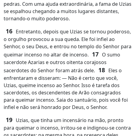
pedras. Com uma ajuda extraordinária, a fama de Uzias
se espalhou chegando a muitos lugares distantes,
tornando‑o muito poderoso.
16
Entretanto, depois que Uzias se tornou poderoso,
o orgulho provocou a sua queda. Ele foi infiel ao
Senhor, o seu Deus, e entrou no templo do Senhor para
17
queimar incenso no altar de incenso.
O sumo
sacerdote Azarias e outros oitenta corajosos
18
sacerdotes do Senhor foram atrás dele.
Eles o
enfrentaram e disseram: ― Não é certo que você,
Uzias, queime incenso ao Senhor. Isso é tarefa dos
sacerdotes, os descendentes de Arão consagrados
para queimar incenso. Saia do santuário, pois você foi
infiel e não será honrado por Deus, o Senhor.
19
Uzias, que tinha um incensário na mão, pronto
para queimar o incenso, irritou‑se e indignou‑se contra
os sacerdotes; na mesma hora, na presença deles,