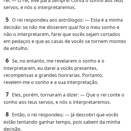
rei: ― Ó rei, vive para sempre! Conta o sonho aos teus
servos, e nós o interpretaremos.
5
O rei respondeu aos astrólogos: ― Esta é a minha
decisão: se não me disserem qual foi o meu sonho e
não o interpretarem, farei que vocês sejam cortados
em pedaços e que as casas de vocês se tornem montes
de entulho.
6
Se, no entanto, me revelarem o sonho e o
interpretarem, eu darei a vocês presentes,
recompensas e grandes honrarias. Portanto,
revelem‑me o sonho e a sua interpretação.
7
Eles, porém, tornaram a dizer: ― Que o rei conte o
sonho aos teus servos, e nós o interpretaremos.
8
Então, o rei respondeu: ― Já descobri que vocês
estão tentando ganhar tempo, pois sabem da minha
decisão.