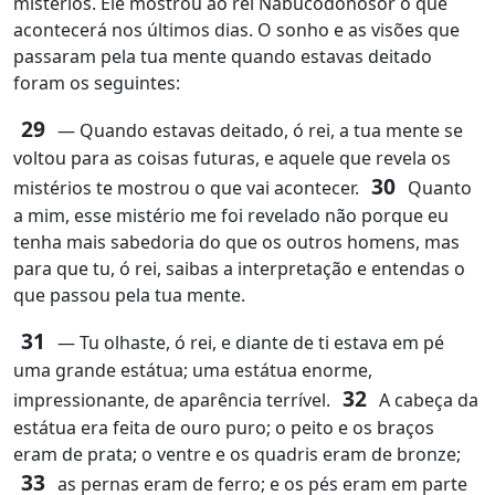
mistérios. Ele mostrou ao rei Nabucodonosor o que
acontecerá nos últimos dias. O sonho e as visões que
passaram pela tua mente quando estavas deitado
foram os seguintes:
29
― Quando estavas deitado, ó rei, a tua mente se
voltou para as coisas futuras, e aquele que revela os
30
mistérios te mostrou o que vai acontecer.
Quanto
a mim, esse mistério me foi revelado não porque eu
tenha mais sabedoria do que os outros homens, mas
para que tu, ó rei, saibas a interpretação e entendas o
que passou pela tua mente.
31
― Tu olhaste, ó rei, e diante de ti estava em pé
uma grande estátua; uma estátua enorme,
32
impressionante, de aparência terrível.
A cabeça da
estátua era feita de ouro puro; o peito e os braços
eram de prata; o ventre e os quadris eram de bronze;
33
as pernas eram de ferro; e os pés eram em parte