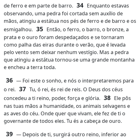
34
de ferro e em parte de barro.
Enquanto estavas
observando, uma pedra foi cortada sem auxílio de
mãos, atingiu a estátua nos pés de ferro e de barro e os
35
esmigalhou.
Então, o ferro, o barro, o bronze, a
prata e o ouro foram despedaçados e se tornaram
como palha das eiras durante o verão, que é levada
pelo vento sem deixar nenhum vestígio. Mas a pedra
que atingiu a estátua tornou‑se uma grande montanha
e encheu a terra toda.
36
― Foi este o sonho, e nós o interpretaremos para
37
o rei.
Tu, ó rei, és rei de reis. O Deus dos céus
38
concedeu a ti reino, poder, força e glória.
Ele pôs
nas tuas mãos a humanidade, os animais selvagens e
as aves do céu. Onde quer que vivam, ele fez de ti o
governante de todos eles. Tu és a cabeça de ouro.
39
― Depois de ti, surgirá outro reino, inferior ao