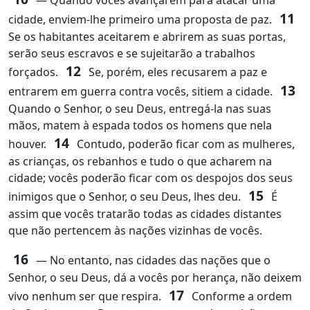
― Quando vocês avançarem para atacar uma
11
cidade, enviem‑lhe primeiro uma proposta de paz.
Se os habitantes aceitarem e abrirem as suas portas,
serão seus escravos e se sujeitarão a trabalhos
12
forçados.
Se, porém, eles recusarem a paz e
13
entrarem em guerra contra vocês, sitiem a cidade.
Quando o Senhor, o seu Deus, entregá‑la nas suas
mãos, matem à espada todos os homens que nela
14
houver.
Contudo, poderão ficar com as mulheres,
as crianças, os rebanhos e tudo o que acharem na
cidade; vocês poderão ficar com os despojos dos seus
15
inimigos que o Senhor, o seu Deus, lhes deu.
É
assim que vocês tratarão todas as cidades distantes
que não pertencem às nações vizinhas de vocês.
16
― No entanto, nas cidades das nações que o
Senhor, o seu Deus, dá a vocês por herança, não deixem
17
vivo nenhum ser que respira.
Conforme a ordem