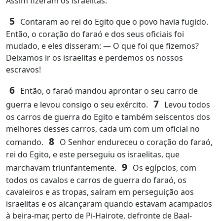
Assim fizeram os israelitas.
5
Contaram ao rei do Egito que o povo havia fugido.
Então, o coração do faraó e dos seus oficiais foi
mudado, e eles disseram: ― O que foi que fizemos?
Deixamos ir os israelitas e perdemos os nossos
escravos!
6
Então, o faraó mandou aprontar o seu carro de
7
guerra e levou consigo o seu exército.
Levou todos
os carros de guerra do Egito e também seiscentos dos
melhores desses carros, cada um com um oficial no
8
comando.
O Senhor endureceu o coração do faraó,
rei do Egito, e este perseguiu os israelitas, que
9
marchavam triunfantemente.
Os egípcios, com
todos os cavalos e carros de guerra do faraó, os
cavaleiros e as tropas, saíram em perseguição aos
israelitas e os alcançaram quando estavam acampados
à beira-mar, perto de Pi-Hairote, defronte de Baal-