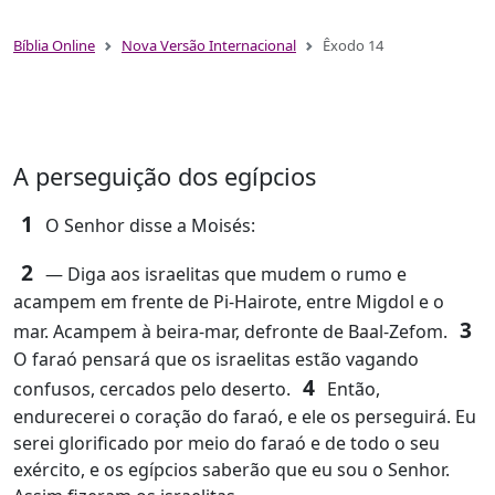
Bíblia Online
Nova Versão Internacional
Êxodo 14
A perseguição dos egípcios
1
O Senhor disse a Moisés:
2
― Diga aos israelitas que mudem o rumo e
acampem em frente de Pi-Hairote, entre Migdol e o
3
mar. Acampem à beira-mar, defronte de Baal-Zefom.
O faraó pensará que os israelitas estão vagando
4
confusos, cercados pelo deserto.
Então,
endurecerei o coração do faraó, e ele os perseguirá. Eu
serei glorificado por meio do faraó e de todo o seu
exército, e os egípcios saberão que eu sou o Senhor.