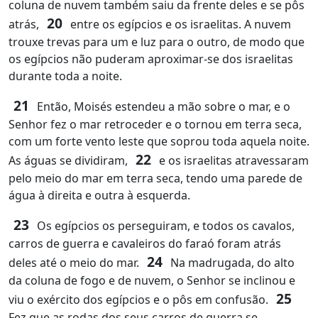
coluna de nuvem também saiu da frente deles e se pôs
20
atrás,
entre os egípcios e os israelitas. A nuvem
trouxe trevas para um e luz para o outro, de modo que
os egípcios não puderam aproximar‑se dos israelitas
durante toda a noite.
21
Então, Moisés estendeu a mão sobre o mar, e o
Senhor fez o mar retroceder e o tornou em terra seca,
com um forte vento leste que soprou toda aquela noite.
22
As águas se dividiram,
e os israelitas atravessaram
pelo meio do mar em terra seca, tendo uma parede de
água à direita e outra à esquerda.
23
Os egípcios os perseguiram, e todos os cavalos,
carros de guerra e cavaleiros do faraó foram atrás
24
deles até o meio do mar.
Na madrugada, do alto
da coluna de fogo e de nuvem, o Senhor se inclinou e
25
viu o exército dos egípcios e o pôs em confusão.
Fez que as rodas dos seus carros de guerra se