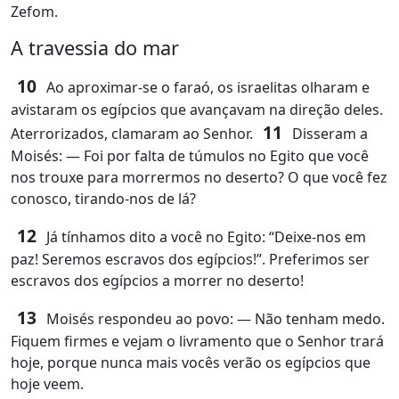
Zefom.
A travessia do mar
10
Ao aproximar‑se o faraó, os israelitas olharam e
avistaram os egípcios que avançavam na direção deles.
11
Aterrorizados, clamaram ao Senhor.
Disseram a
Moisés: ― Foi por falta de túmulos no Egito que você
nos trouxe para morrermos no deserto? O que você fez
conosco, tirando‑nos de lá?
12
Já tínhamos dito a você no Egito: “Deixe‑nos em
paz! Seremos escravos dos egípcios!”. Preferimos ser
escravos dos egípcios a morrer no deserto!
13
Moisés respondeu ao povo: ― Não tenham medo.
Fiquem firmes e vejam o livramento que o Senhor trará
hoje, porque nunca mais vocês verão os egípcios que
hoje veem.