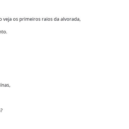
 veja os primeiros raios da alvorada,
nto.
ínas,
a?