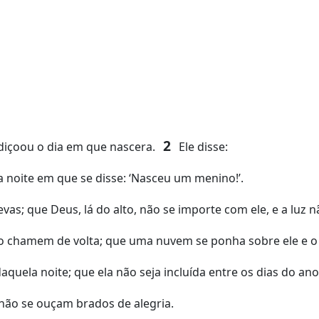
2
ldiçoou o dia em que nascera.
Ele disse:
 noite em que se disse: ‘Nasceu um menino!’.
as; que Deus, lá do alto, não se importe com ele, e a luz n
o chamem de volta; que uma nuvem se ponha sobre ele e o 
quela noite; que ela não seja incluída entre os dias do a
a não se ouçam brados de alegria.