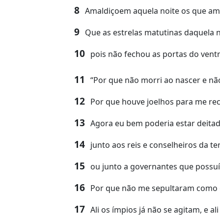
8
Amaldiçoem aquela noite os que amal
9
Que as estrelas matutinas daquela no
10
pois não fechou as portas do vent
11
“Por que não morri ao nascer e nã
12
Por que houve joelhos para me r
13
Agora eu bem poderia estar deitad
14
junto aos reis e conselheiros da t
15
ou junto a governantes que possuí
16
Por que não me sepultaram como c
17
Ali os ímpios já não se agitam, e