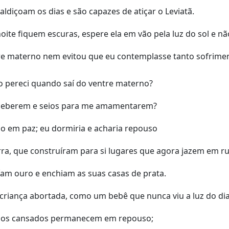
diçoam os dias e são capazes de atiçar o Leviatã.
ite fiquem escuras, espere ela em vão pela luz do sol e não
re materno nem evitou que eu contemplasse tanto sofrime
o pereci quando saí do ventre materno?
eceberem e seios para me amamentarem?
o em paz; eu dormiria e acharia repouso
erra, que construíram para si lugares que agora jazem em ru
am ouro e enchiam as suas casas de prata.
riança abortada, como um bebê que nunca viu a luz do di
 ali os cansados permanecem em repouso;