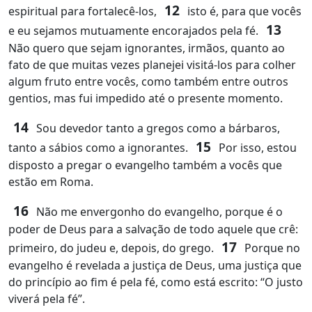
12
espiritual para fortalecê‑los,
isto é, para que vocês
13
e eu sejamos mutuamente encorajados pela fé.
Não quero que sejam ignorantes, irmãos, quanto ao
fato de que muitas vezes planejei visitá‑los para colher
algum fruto entre vocês, como também entre outros
gentios, mas fui impedido até o presente momento.
14
Sou devedor tanto a gregos como a bárbaros,
15
tanto a sábios como a ignorantes.
Por isso, estou
disposto a pregar o evangelho também a vocês que
estão em Roma.
16
Não me envergonho do evangelho, porque é o
poder de Deus para a salvação de todo aquele que crê:
17
primeiro, do judeu e, depois, do grego.
Porque no
evangelho é revelada a justiça de Deus, uma justiça que
do princípio ao fim é pela fé, como está escrito: “O justo
viverá pela fé”.