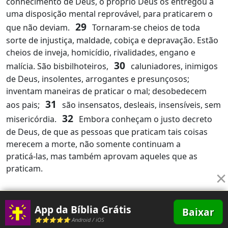
conhecimento de Deus, o próprio Deus os entregou a
uma disposição mental reprovável, para praticarem o
29
que não deviam.
Tornaram‑se cheios de toda
sorte de injustiça, maldade, cobiça e depravação. Estão
cheios de inveja, homicídio, rivalidades, engano e
30
malícia. São bisbilhoteiros,
caluniadores, inimigos
de Deus, insolentes, arrogantes e presunçosos;
inventam maneiras de praticar o mal; desobedecem
31
aos pais;
são insensatos, desleais, insensíveis, sem
32
misericórdia.
Embora conheçam o justo decreto
de Deus, de que as pessoas que praticam tais coisas
merecem a morte, não somente continuam a
praticá‑las, mas também aprovam aqueles que as
praticam.
×
App da Bíblia Grátis
Baixar
⭐⭐⭐⭐⭐ Android / iOS