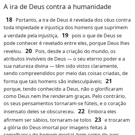
A ira de Deus contra a humanidade
18
Portanto, a ira de Deus é revelada dos céus contra
toda impiedade e injustiça dos homens que suprimem
19
a verdade pela injustiça,
pois o que de Deus se
pode conhecer é revelado entre eles, porque Deus lhes
20
revelou.
Pois, desde a criação do mundo, os
atributos invisíveis de Deus — o seu eterno poder e a
sua natureza divina — têm sido vistos claramente,
sendo compreendidos por meio das coisas criadas, de
21
forma que tais homens são indesculpáveis;
porque, tendo conhecido a Deus, não o glorificaram
como Deus nem lhe renderam graças. Pelo contrário,
os seus pensamentos tornaram‑se fúteis, e o coração
22
insensato deles se obscureceu.
Embora eles
23
afirmem ser sábios, tornaram‑se tolos
e trocaram
a glória do Deus imortal por imagens feitas à
semelhança do homem mortal, bem como de aves,