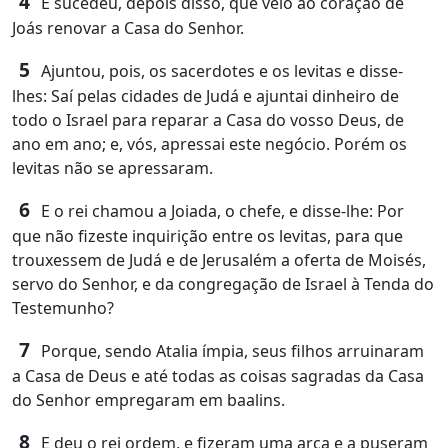
4
E sucedeu, depois disso, que veio ao coração de
Joás renovar a Casa do Senhor.
5
Ajuntou, pois, os sacerdotes e os levitas e disse-
lhes: Saí pelas cidades de Judá e ajuntai dinheiro de
todo o Israel para reparar a Casa do vosso Deus, de
ano em ano; e, vós, apressai este negócio. Porém os
levitas não se apressaram.
6
E o rei chamou a Joiada, o chefe, e disse-lhe: Por
que não fizeste inquirição entre os levitas, para que
trouxessem de Judá e de Jerusalém a oferta de Moisés,
servo do Senhor, e da congregação de Israel à Tenda do
Testemunho?
7
Porque, sendo Atalia ímpia, seus filhos arruinaram
a Casa de Deus e até todas as coisas sagradas da Casa
do Senhor empregaram em baalins.
8
E deu o rei ordem, e fizeram uma arca e a puseram