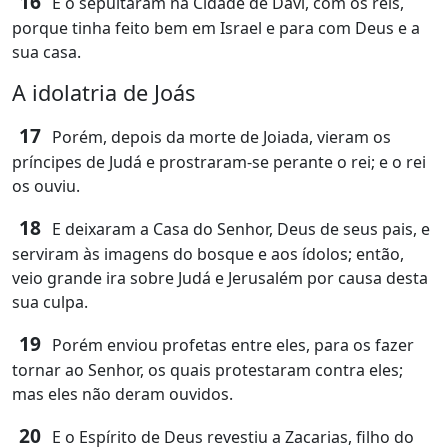
16
E o sepultaram na Cidade de Davi, com os reis,
porque tinha feito bem em Israel e para com Deus e a
sua casa.
A idolatria de Joás
17
Porém, depois da morte de Joiada, vieram os
príncipes de Judá e prostraram-se perante o rei; e o rei
os ouviu.
18
E deixaram a Casa do Senhor, Deus de seus pais, e
serviram às imagens do bosque e aos ídolos; então,
veio grande ira sobre Judá e Jerusalém por causa desta
sua culpa.
19
Porém enviou profetas entre eles, para os fazer
tornar ao Senhor, os quais protestaram contra eles;
mas eles não deram ouvidos.
20
E o Espírito de Deus revestiu a Zacarias, filho do