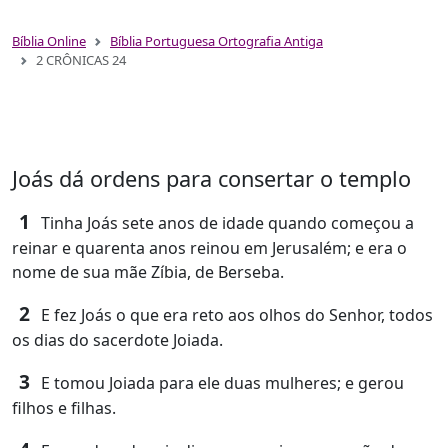
Bíblia Online
Bíblia Portuguesa Ortografia Antiga
2 CRÔNICAS 24
Joás dá ordens para consertar o templo
1
Tinha Joás sete anos de idade quando começou a
reinar e quarenta anos reinou em Jerusalém; e era o
nome de sua mãe Zíbia, de Berseba.
2
E fez Joás o que era reto aos olhos do Senhor, todos
os dias do sacerdote Joiada.
3
E tomou Joiada para ele duas mulheres; e gerou
filhos e filhas.