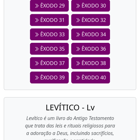
ÊXODO 29
ÊXODO 30
ÊXODO 31
ÊXODO 32
ÊXODO 33
ÊXODO 34
ÊXODO 35
ÊXODO 36
ÊXODO 37
ÊXODO 38
ÊXODO 39
ÊXODO 40
LEVÍTICO - Lv
Levítico é um livro do Antigo Testamento
que trata das leis e rituais religiosos para
a adoração a Deus, incluindo sacrifícios,