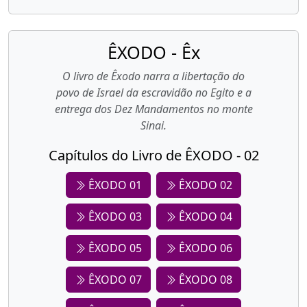
ÊXODO - Êx
O livro de Êxodo narra a libertação do
povo de Israel da escravidão no Egito e a
entrega dos Dez Mandamentos no monte
Sinai.
Capítulos do Livro de ÊXODO - 02
ÊXODO 01
ÊXODO 02
ÊXODO 03
ÊXODO 04
ÊXODO 05
ÊXODO 06
ÊXODO 07
ÊXODO 08