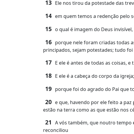
13
Ele nos tirou da potestade das tre
14
em quem temos a redenção pelo se
15
o qual é imagem do Deus invisível,
16
porque nele foram criadas todas as 
principados, sejam potestades; tudo foi 
17
E ele é antes de todas as coisas, e 
18
E ele é a cabeça do corpo da igrej
19
porque foi do agrado do Pai que to
20
e que, havendo por ele feito a paz
estão na terra como as que estão nos c
21
A vós também, que noutro tempo ér
reconciliou