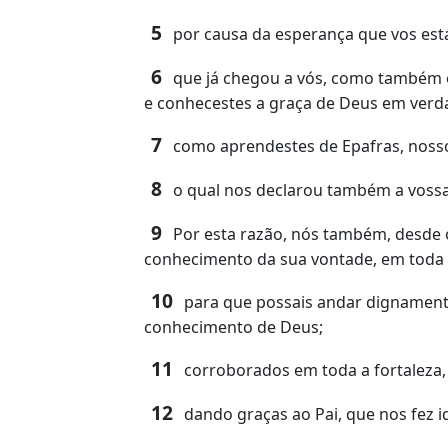
5
por causa da esperança que vos está 
6
que já chegou a vós, como também es
e conhecestes a graça de Deus em verd
7
como aprendestes de Epafras, nosso 
8
o qual nos declarou também a vossa 
9
Por esta razão, nós também, desde o
conhecimento da sua vontade, em toda a 
10
para que possais andar dignamente
conhecimento de Deus;
11
corroborados em toda a fortaleza, 
12
dando graças ao Pai, que nos fez i