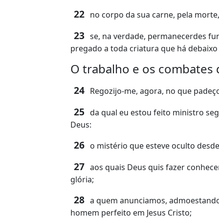
22
no corpo da sua carne, pela morte, 
23
se, na verdade, permanecerdes fun
pregado a toda criatura que há debaixo d
O trabalho e os combates 
24
Regozijo-me, agora, no que padeço 
25
da qual eu estou feito ministro se
Deus:
26
o mistério que esteve oculto desde
27
aos quais Deus quis fazer conhecer 
glória;
28
a quem anunciamos, admoestando 
homem perfeito em Jesus Cristo;