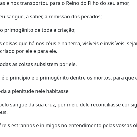
vas e nos transportou para o Reino do Filho do seu amor,
u sangue, a saber, a remissão dos pecados;
 o primogênito de toda a criação;
coisas que há nos céus e na terra, visíveis e invisíveis, s
criado por ele e para ele.
todas as coisas subsistem por ele.
a; é o princípio e o primogênito dentre os mortos, para qu
da a plenitude nele habitasse
 pelo sangue da sua cruz, por meio dele reconciliasse cons
éus.
eis estranhos e inimigos no entendimento pelas vossas o