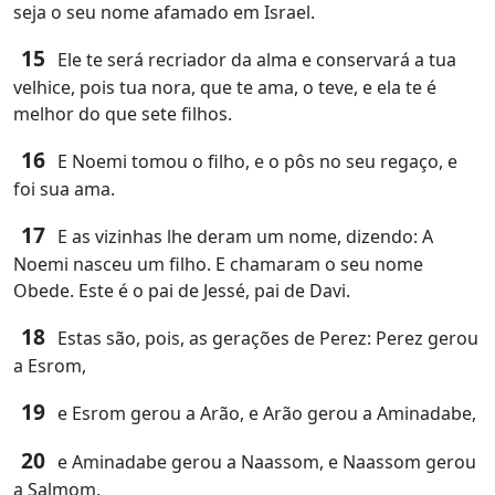
seja o seu nome afamado em Israel.
15
Ele te será recriador da alma e conservará a tua
velhice, pois tua nora, que te ama, o teve, e ela te é
melhor do que sete filhos.
16
E Noemi tomou o filho, e o pôs no seu regaço, e
foi sua ama.
17
E as vizinhas lhe deram um nome, dizendo: A
Noemi nasceu um filho. E chamaram o seu nome
Obede. Este é o pai de Jessé, pai de Davi.
18
Estas são, pois, as gerações de Perez: Perez gerou
a Esrom,
19
e Esrom gerou a Arão, e Arão gerou a Aminadabe,
20
e Aminadabe gerou a Naassom, e Naassom gerou
a Salmom,